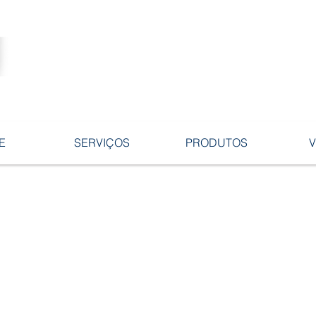
Tecnologia no desenvolvimento de
ligas e peças em ferro fundido.
E
SERVIÇOS
PRODUTOS