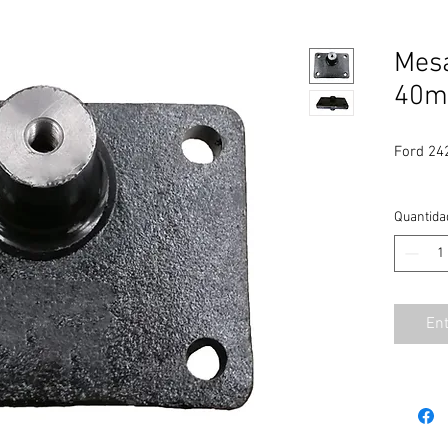
Mesa
40m
Ford 242
Quantida
En