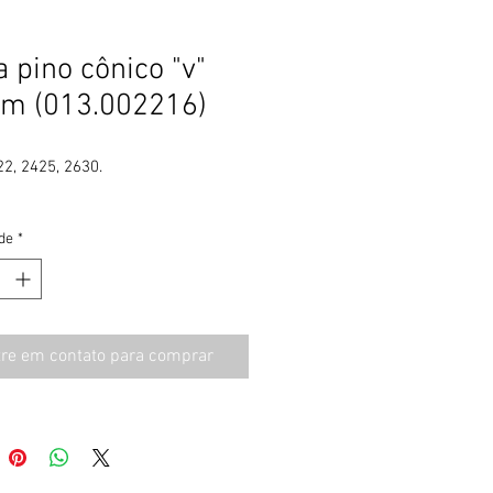
 pino cônico "v"
m (013.002216)
2, 2425, 2630.
de
*
tre em contato para comprar