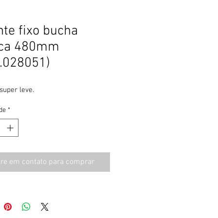
nte fixo bucha
ica 480mm
.028051)
super leve.
de
*
tre em contato para comprar