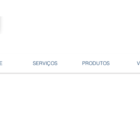
Tecnologia no desenvolvimento de
ligas e peças em ferro fundido.
E
SERVIÇOS
PRODUTOS