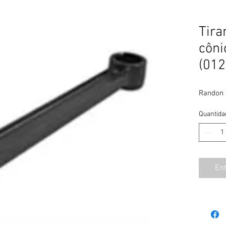
Tira
côn
(012
Randon 
Quantida
En