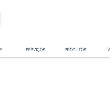
Tecnologia no desenvolvimento de
ligas e peças em ferro fundido.
E
SERVIÇOS
PRODUTOS