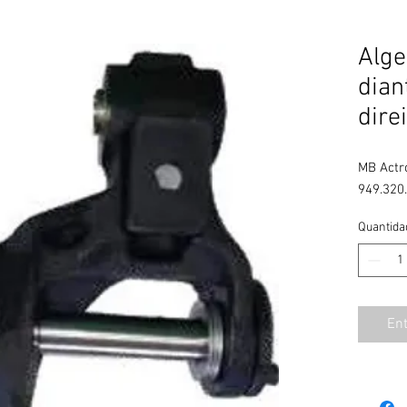
Alg
dian
dire
MB Actro
949.320
Quantida
En