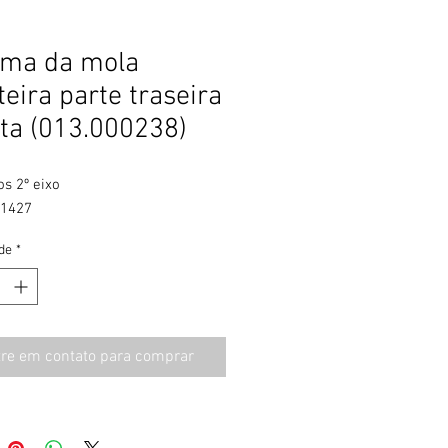
ema da mola
teira parte traseira
ita (013.000238)
s 2º eixo
.1427
de
*
tre em contato para comprar