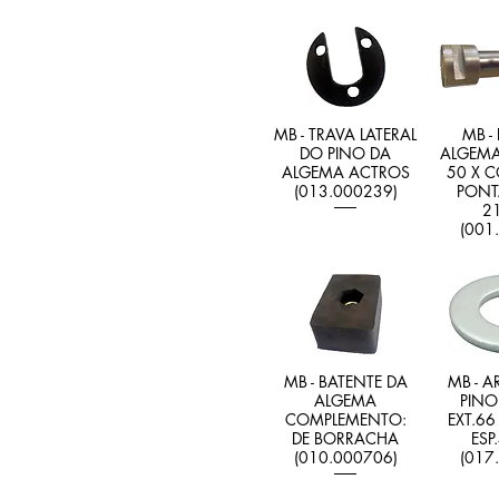
MB - TRAVA LATERAL
MB -
DO PINO DA
ALGEMA
ALGEMA ACTROS
50 X C
(013.000239)
PONTA
2
(001
MB - BATENTE DA
MB - A
ALGEMA
PINO
COMPLEMENTO:
EXT.66
DE BORRACHA
ESP
(010.000706)
(017