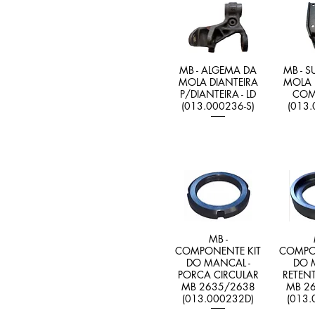
MB - ALGEMA DA
MB - S
MOLA DIANTEIRA
MOLA 
P/DIANTEIRA - LD
COM
(013.000236-S)
(013.
MB -
COMPONENTE KIT
COMPON
DO MANCAL -
DO 
PORCA CIRCULAR
RETEN
MB 2635/2638
MB 2
(013.000232D)
(013.