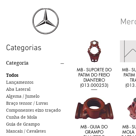
Mer
Categorias
Categoria
MB - SUPORTE DO
MB - S
PATIM DO FREIO
PATIM
Todos
DIANTEIRO
TR
Lançamentos
(013.000253)
(013
Aba Lateral
Algema / Jumelo
Braço tensor / Luvas
Componentes eixo traçado
Cunha de Mola
Guia de Grampo
MB - GUIA DO
MB - S
Mancais / Cavaletes
GRAMPO
MOLA 