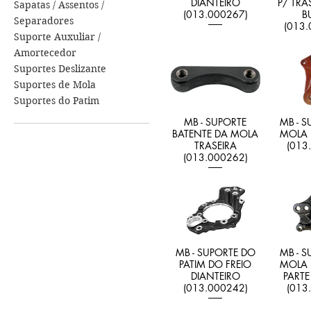
DIANTEIRO
P/ TRA
Sapatas / Assentos /
(013.000267)
B
Separadores
(013.
Suporte Auxuliar /
Amortecedor
Suportes Deslizante
Suportes de Mola
Suportes do Patim
MB - SUPORTE
MB - S
BATENTE DA MOLA
MOLA 
TRASEIRA
(013
(013.000262)
MB - SUPORTE DO
MB - S
PATIM DO FREIO
MOLA 
DIANTEIRO
PARTE
(013.000242)
(013