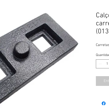
Calç
car
(013
Carretas
Quantida
En