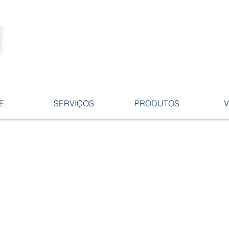
Tecnologia no desenvolvimento de
ligas e peças em ferro fundido.
E
SERVIÇOS
PRODUTOS