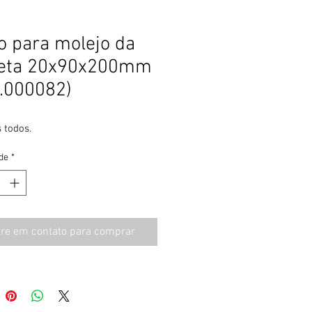
o para molejo da
reta 20x90x200mm
.000082)
 todos.
de
*
tre em contato para comprar