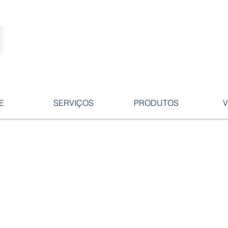
Tecnologia no desenvolvimento de
ligas e peças em ferro fundido.
E
SERVIÇOS
PRODUTOS