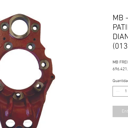
MB 
PAT
DIA
(013
MB FRE
696.421
Quantida
En