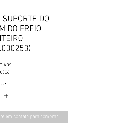
- SUPORTE DO
IM DO FREIO
NTEIRO
.000253)
IO ABS
.0006
de
*
tre em contato para comprar