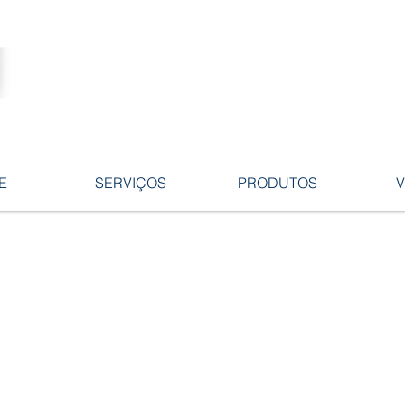
Tecnologia no desenvolvimento de
ligas e peças em ferro fundido.
E
SERVIÇOS
PRODUTOS