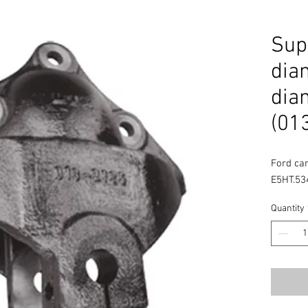
Sup
dian
dian
(01
Ford car
E5HT.53
Quantity