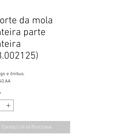
orte da mola
teira parte
teira
3.002125)
go e ônibus.

40.AA
*
Contact Us to Purchase