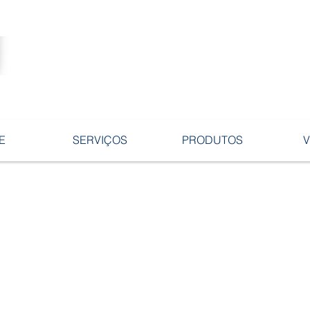
Tecnologia no desenvolvimento de
ligas e peças em ferro fundido.
E
SERVIÇOS
PRODUTOS