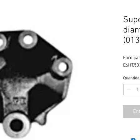
Supo
dian
(013
Ford car
E6HT.53
Quantida
En