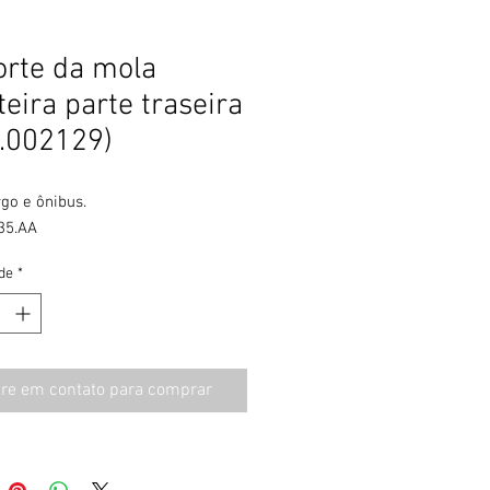
rte da mola
teira parte traseira
.002129)
go e ônibus.

35.AA
de
*
tre em contato para comprar