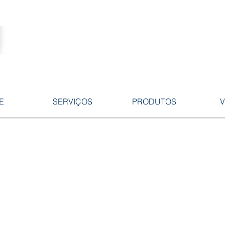
Tecnologia no desenvolvimento de
ligas e peças em ferro fundido.
E
SERVIÇOS
PRODUTOS