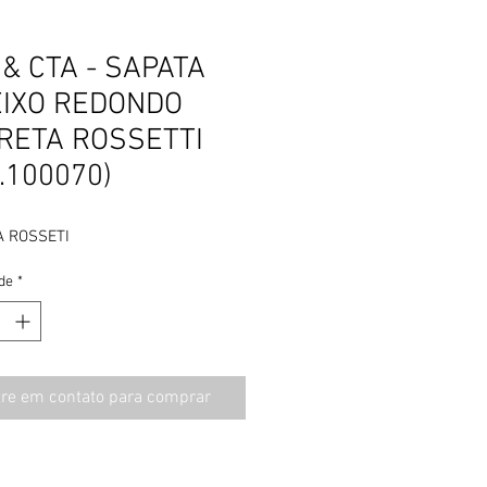
& CTA - SAPATA
EIXO REDONDO
RETA ROSSETTI
.100070)
A ROSSETI
de
*
tre em contato para comprar