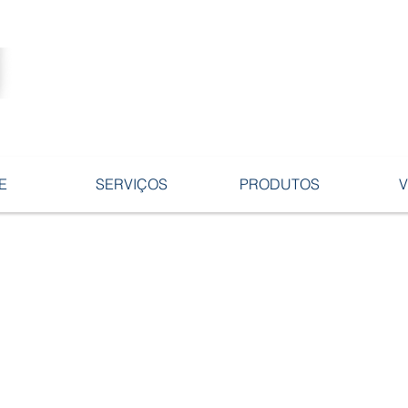
Tecnologia no desenvolvimento de
ligas e peças em ferro fundido.
E
SERVIÇOS
PRODUTOS